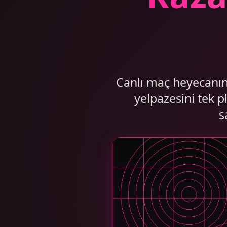
Canlı maç heyecanınd
yelpazesini tek 
s