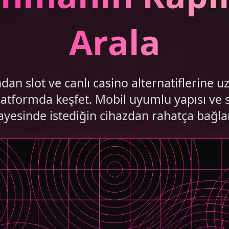
Arala
an slot ve canlı casino alternatiflerine uz
platformda keşfet. Mobil uyumlu yapısı ve
ayesinde istediğin cihazdan rahatça bağla