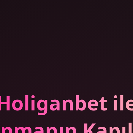
Holiganbet il
nmanın Kapıl